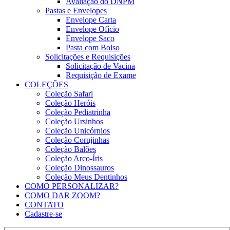
Avaliação do DNPM
Pastas e Envelopes
Envelope Carta
Envelope Ofício
Envelope Saco
Pasta com Bolso
Solicitações e Requisições
Solicitação de Vacina
Requisição de Exame
COLEÇÕES
Coleção Safari
Coleção Heróis
Coleção Pediatrinha
Coleção Ursinhos
Coleção Unicórnios
Coleção Corujinhas
Coleção Balões
Coleção Arco-Íris
Coleção Dinossauros
Coleção Meus Dentinhos
COMO PERSONALIZAR?
COMO DAR ZOOM?
CONTATO
Cadastre-se