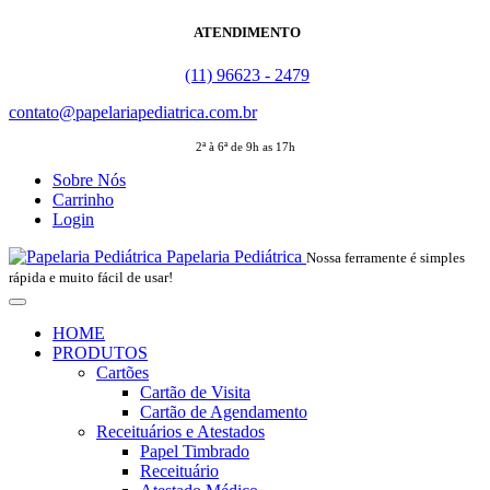
ATENDIMENTO
(11) 96623 - 2479
contato@papelariapediatrica.com.br
2ª à 6ª de 9h as 17h
Sobre Nós
Carrinho
Login
Papelaria Pediátrica
Nossa ferramente é simples
rápida e muito fácil de usar!
HOME
PRODUTOS
Cartões
Cartão de Visita
Cartão de Agendamento
Receituários e Atestados
Papel Timbrado
Receituário