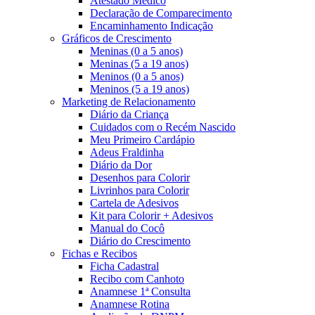
Atestado Médico
Declaração de Comparecimento
Encaminhamento Indicação
Gráficos de Crescimento
Meninas (0 a 5 anos)
Meninas (5 a 19 anos)
Meninos (0 a 5 anos)
Meninos (5 a 19 anos)
Marketing de Relacionamento
Diário da Criança
Cuidados com o Recém Nascido
Meu Primeiro Cardápio
Adeus Fraldinha
Diário da Dor
Desenhos para Colorir
Livrinhos para Colorir
Cartela de Adesivos
Kit para Colorir + Adesivos
Manual do Cocô
Diário do Crescimento
Fichas e Recibos
Ficha Cadastral
Recibo com Canhoto
Anamnese 1ª Consulta
Anamnese Rotina