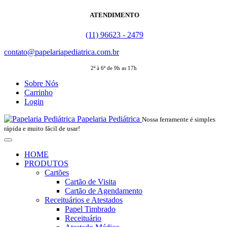
ATENDIMENTO
(11) 96623 - 2479
contato@papelariapediatrica.com.br
2ª à 6ª de 9h as 17h
Sobre Nós
Carrinho
Login
Papelaria Pediátrica
Nossa ferramente é simples
rápida e muito fácil de usar!
HOME
PRODUTOS
Cartões
Cartão de Visita
Cartão de Agendamento
Receituários e Atestados
Papel Timbrado
Receituário