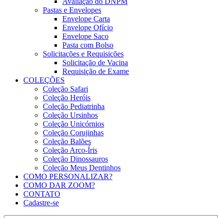
Avaliação do DNPM
Pastas e Envelopes
Envelope Carta
Envelope Ofício
Envelope Saco
Pasta com Bolso
Solicitações e Requisições
Solicitação de Vacina
Requisição de Exame
COLEÇÕES
Coleção Safari
Coleção Heróis
Coleção Pediatrinha
Coleção Ursinhos
Coleção Unicórnios
Coleção Corujinhas
Coleção Balões
Coleção Arco-Íris
Coleção Dinossauros
Coleção Meus Dentinhos
COMO PERSONALIZAR?
COMO DAR ZOOM?
CONTATO
Cadastre-se