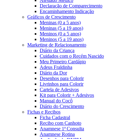
Atestado Médico
Declaração de Comparecimento
Encaminhamento Indicação
Gráficos de Crescimento
Meninas (0 a 5 anos)
Meninas (5 a 19 anos)
Meninos (0 a 5 anos)
Meninos (5 a 19 anos)
Marketing de Relacionamento
Diário da Criança
Cuidados com o Recém Nascido
Meu Primeiro Cardápio
Adeus Fraldinha
Diário da Dor
Desenhos para Colorir
Livrinhos para Colorir
Cartela de Adesivos
Kit para Colorir + Adesivos
Manual do Cocô
Diário do Crescimento
Fichas e Recibos
Ficha Cadastral
Recibo com Canhoto
Anamnese 1ª Consulta
Anamnese Rotina