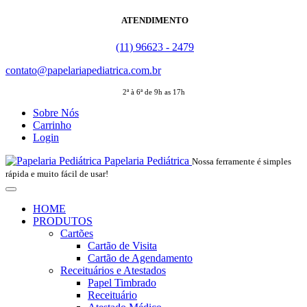
ATENDIMENTO
(11) 96623 - 2479
contato@papelariapediatrica.com.br
2ª à 6ª de 9h as 17h
Sobre Nós
Carrinho
Login
Papelaria Pediátrica
Nossa ferramente é simples
rápida e muito fácil de usar!
HOME
PRODUTOS
Cartões
Cartão de Visita
Cartão de Agendamento
Receituários e Atestados
Papel Timbrado
Receituário