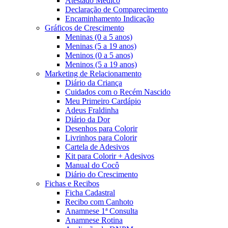
Atestado Médico
Declaração de Comparecimento
Encaminhamento Indicação
Gráficos de Crescimento
Meninas (0 a 5 anos)
Meninas (5 a 19 anos)
Meninos (0 a 5 anos)
Meninos (5 a 19 anos)
Marketing de Relacionamento
Diário da Criança
Cuidados com o Recém Nascido
Meu Primeiro Cardápio
Adeus Fraldinha
Diário da Dor
Desenhos para Colorir
Livrinhos para Colorir
Cartela de Adesivos
Kit para Colorir + Adesivos
Manual do Cocô
Diário do Crescimento
Fichas e Recibos
Ficha Cadastral
Recibo com Canhoto
Anamnese 1ª Consulta
Anamnese Rotina