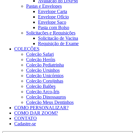
Avaliação do DNPM
Pastas e Envelopes
Envelope Carta
Envelope Ofício
Envelope Saco
Pasta com Bolso
Solicitações e Requisições
Solicitação de Vacina
Requisição de Exame
COLEÇÕES
Coleção Safari
Coleção Heróis
Coleção Pediatrinha
Coleção Ursinhos
Coleção Unicórnios
Coleção Corujinhas
Coleção Balões
Coleção Arco-Íris
Coleção Dinossauros
Coleção Meus Dentinhos
COMO PERSONALIZAR?
COMO DAR ZOOM?
CONTATO
Cadastre-se