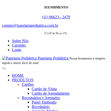
ATENDIMENTO
(11) 96623 - 2479
contato@papelariapediatrica.com.br
2ª à 6ª de 9h as 17h
Sobre Nós
Carrinho
Login
Papelaria Pediátrica
Nossa ferramente é simples
rápida e muito fácil de usar!
HOME
PRODUTOS
Cartões
Cartão de Visita
Cartão de Agendamento
Receituários e Atestados
Papel Timbrado
Receituário