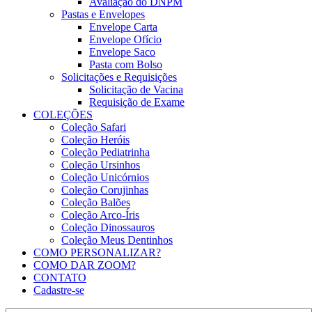
Avaliação do DNPM
Pastas e Envelopes
Envelope Carta
Envelope Ofício
Envelope Saco
Pasta com Bolso
Solicitações e Requisições
Solicitação de Vacina
Requisição de Exame
COLEÇÕES
Coleção Safari
Coleção Heróis
Coleção Pediatrinha
Coleção Ursinhos
Coleção Unicórnios
Coleção Corujinhas
Coleção Balões
Coleção Arco-Íris
Coleção Dinossauros
Coleção Meus Dentinhos
COMO PERSONALIZAR?
COMO DAR ZOOM?
CONTATO
Cadastre-se