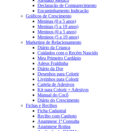
Atestado Médico
Declaração de Comparecimento
Encaminhamento Indicação
Gráficos de Crescimento
Meninas (0 a 5 anos)
Meninas (5 a 19 anos)
Meninos (0 a 5 anos)
Meninos (5 a 19 anos)
Marketing de Relacionamento
Diário da Criança
Cuidados com o Recém Nascido
Meu Primeiro Cardápio
Adeus Fraldinha
Diário da Dor
Desenhos para Colorir
Livrinhos para Colorir
Cartela de Adesivos
Kit para Colorir + Adesivos
Manual do Cocô
Diário do Crescimento
Fichas e Recibos
Ficha Cadastral
Recibo com Canhoto
Anamnese 1ª Consulta
Anamnese Rotina