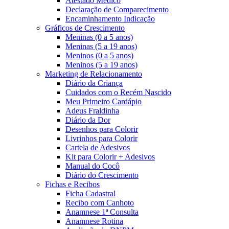
Atestado Médico
Declaração de Comparecimento
Encaminhamento Indicação
Gráficos de Crescimento
Meninas (0 a 5 anos)
Meninas (5 a 19 anos)
Meninos (0 a 5 anos)
Meninos (5 a 19 anos)
Marketing de Relacionamento
Diário da Criança
Cuidados com o Recém Nascido
Meu Primeiro Cardápio
Adeus Fraldinha
Diário da Dor
Desenhos para Colorir
Livrinhos para Colorir
Cartela de Adesivos
Kit para Colorir + Adesivos
Manual do Cocô
Diário do Crescimento
Fichas e Recibos
Ficha Cadastral
Recibo com Canhoto
Anamnese 1ª Consulta
Anamnese Rotina