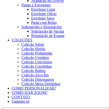
Avaliação do DNPM
Pastas e Envelopes
Envelope Carta
Envelope Ofício
Envelope Saco
Pasta com Bolso
Solicitações e Requisições
Solicitação de Vacina
Requisição de Exame
COLEÇÕES
Coleção Safari
Coleção Heróis
Coleção Pediatrinha
Coleção Ursinhos
Coleção Unicórnios
Coleção Corujinhas
Coleção Balões
Coleção Arco-Íris
Coleção Dinossauros
Coleção Meus Dentinhos
COMO PERSONALIZAR?
COMO DAR ZOOM?
CONTATO
Cadastre-se