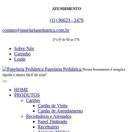
ATENDIMENTO
(11) 96623 - 2479
contato@papelariapediatrica.com.br
2ª à 6ª de 9h as 17h
Sobre Nós
Carrinho
Login
Papelaria Pediátrica
Nossa ferramente é simples
rápida e muito fácil de usar!
HOME
PRODUTOS
Cartões
Cartão de Visita
Cartão de Agendamento
Receituários e Atestados
Papel Timbrado
Receituário