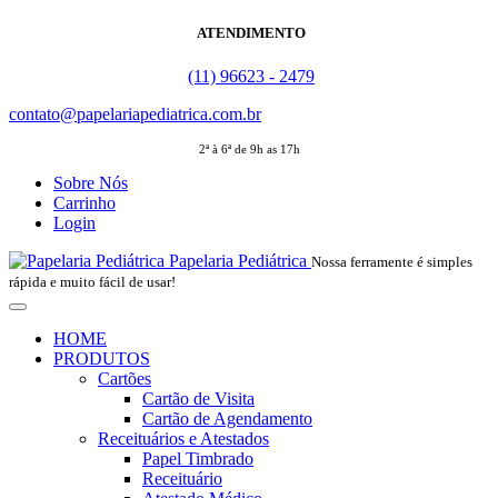
ATENDIMENTO
(11) 96623 - 2479
contato@papelariapediatrica.com.br
2ª à 6ª de 9h as 17h
Sobre Nós
Carrinho
Login
Papelaria Pediátrica
Nossa ferramente é simples
rápida e muito fácil de usar!
HOME
PRODUTOS
Cartões
Cartão de Visita
Cartão de Agendamento
Receituários e Atestados
Papel Timbrado
Receituário