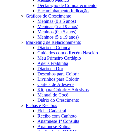
Atestado Médico
Declaração de Comparecimento
Encaminhamento Indicação
Gráficos de Crescimento
Meninas (0 a 5 anos)
Meninas (5 a 19 anos)
Meninos (0 a 5 anos)
Meninos (5 a 19 anos)
Marketing de Relacionamento
Diário da Criança
Cuidados com o Recém Nascido
Meu Primeiro Cardápio
Adeus Fraldinha
Diário da Dor
Desenhos para Colorir
Livrinhos para Colorir
Cartela de Adesivos
Kit para Colorir + Adesivos
Manual do Cocô
Diário do Crescimento
Fichas e Recibos
Ficha Cadastral
Recibo com Canhoto
Anamnese 1ª Consulta
Anamnese Rotina