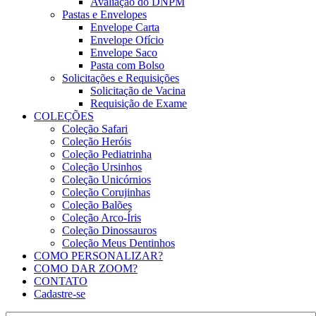
Avaliação do DNPM
Pastas e Envelopes
Envelope Carta
Envelope Ofício
Envelope Saco
Pasta com Bolso
Solicitações e Requisições
Solicitação de Vacina
Requisição de Exame
COLEÇÕES
Coleção Safari
Coleção Heróis
Coleção Pediatrinha
Coleção Ursinhos
Coleção Unicórnios
Coleção Corujinhas
Coleção Balões
Coleção Arco-Íris
Coleção Dinossauros
Coleção Meus Dentinhos
COMO PERSONALIZAR?
COMO DAR ZOOM?
CONTATO
Cadastre-se