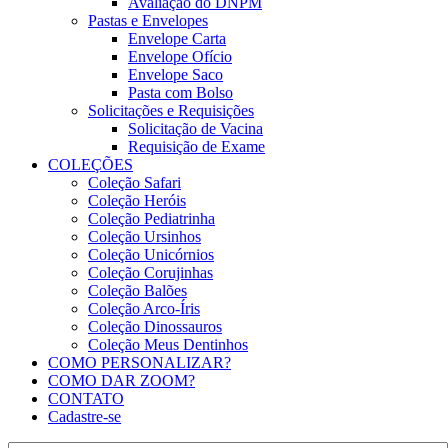
Avaliação do DNPM
Pastas e Envelopes
Envelope Carta
Envelope Ofício
Envelope Saco
Pasta com Bolso
Solicitações e Requisições
Solicitação de Vacina
Requisição de Exame
COLEÇÕES
Coleção Safari
Coleção Heróis
Coleção Pediatrinha
Coleção Ursinhos
Coleção Unicórnios
Coleção Corujinhas
Coleção Balões
Coleção Arco-Íris
Coleção Dinossauros
Coleção Meus Dentinhos
COMO PERSONALIZAR?
COMO DAR ZOOM?
CONTATO
Cadastre-se