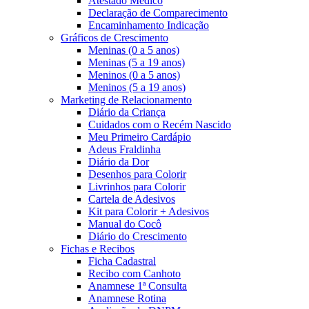
Atestado Médico
Declaração de Comparecimento
Encaminhamento Indicação
Gráficos de Crescimento
Meninas (0 a 5 anos)
Meninas (5 a 19 anos)
Meninos (0 a 5 anos)
Meninos (5 a 19 anos)
Marketing de Relacionamento
Diário da Criança
Cuidados com o Recém Nascido
Meu Primeiro Cardápio
Adeus Fraldinha
Diário da Dor
Desenhos para Colorir
Livrinhos para Colorir
Cartela de Adesivos
Kit para Colorir + Adesivos
Manual do Cocô
Diário do Crescimento
Fichas e Recibos
Ficha Cadastral
Recibo com Canhoto
Anamnese 1ª Consulta
Anamnese Rotina