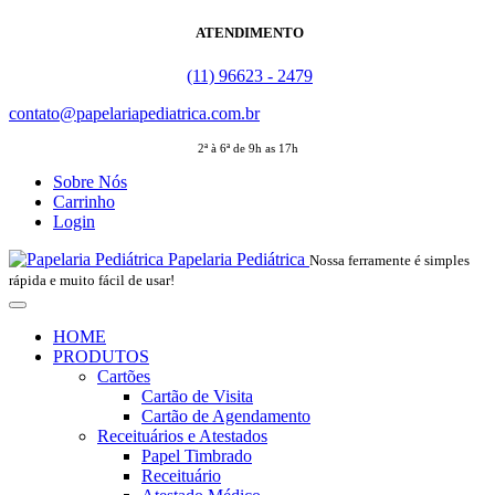
ATENDIMENTO
(11) 96623 - 2479
contato@papelariapediatrica.com.br
2ª à 6ª de 9h as 17h
Sobre Nós
Carrinho
Login
Papelaria Pediátrica
Nossa ferramente é simples
rápida e muito fácil de usar!
HOME
PRODUTOS
Cartões
Cartão de Visita
Cartão de Agendamento
Receituários e Atestados
Papel Timbrado
Receituário