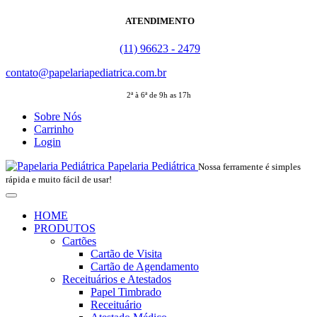
ATENDIMENTO
(11) 96623 - 2479
contato@papelariapediatrica.com.br
2ª à 6ª de 9h as 17h
Sobre Nós
Carrinho
Login
Papelaria Pediátrica
Nossa ferramente é simples
rápida e muito fácil de usar!
HOME
PRODUTOS
Cartões
Cartão de Visita
Cartão de Agendamento
Receituários e Atestados
Papel Timbrado
Receituário