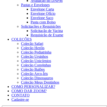
Avaliação do DNPM
Pastas e Envelopes
Envelope Carta
Envelope Ofício
Envelope Saco
Pasta com Bolso
Solicitações e Requisições
Solicitação de Vacina
Requisição de Exame
COLEÇÕES
Coleção Safari
Coleção Heróis
Coleção Pediatrinha
Coleção Ursinhos
Coleção Unicórnios
Coleção Corujinhas
Coleção Balões
Coleção Arco-Íris
Coleção Dinossauros
Coleção Meus Dentinhos
COMO PERSONALIZAR?
COMO DAR ZOOM?
CONTATO
Cadastre-se