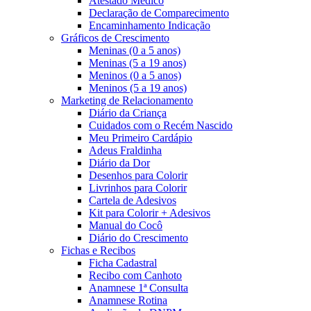
Atestado Médico
Declaração de Comparecimento
Encaminhamento Indicação
Gráficos de Crescimento
Meninas (0 a 5 anos)
Meninas (5 a 19 anos)
Meninos (0 a 5 anos)
Meninos (5 a 19 anos)
Marketing de Relacionamento
Diário da Criança
Cuidados com o Recém Nascido
Meu Primeiro Cardápio
Adeus Fraldinha
Diário da Dor
Desenhos para Colorir
Livrinhos para Colorir
Cartela de Adesivos
Kit para Colorir + Adesivos
Manual do Cocô
Diário do Crescimento
Fichas e Recibos
Ficha Cadastral
Recibo com Canhoto
Anamnese 1ª Consulta
Anamnese Rotina