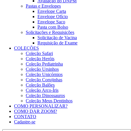
Avaliação do DNPM
Pastas e Envelopes
Envelope Carta
Envelope Ofício
Envelope Saco
Pasta com Bolso
Solicitações e Requisições
Solicitação de Vacina
Requisição de Exame
COLEÇÕES
Coleção Safari
Coleção Heróis
Coleção Pediatrinha
Coleção Ursinhos
Coleção Unicórnios
Coleção Corujinhas
Coleção Balões
Coleção Arco-Íris
Coleção Dinossauros
Coleção Meus Dentinhos
COMO PERSONALIZAR?
COMO DAR ZOOM?
CONTATO
Cadastre-se