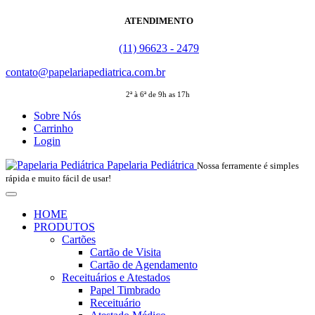
ATENDIMENTO
(11) 96623 - 2479
contato@papelariapediatrica.com.br
2ª à 6ª de 9h as 17h
Sobre Nós
Carrinho
Login
Papelaria Pediátrica
Nossa ferramente é simples
rápida e muito fácil de usar!
HOME
PRODUTOS
Cartões
Cartão de Visita
Cartão de Agendamento
Receituários e Atestados
Papel Timbrado
Receituário