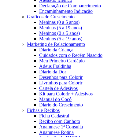
Atestado Médico
Declaração de Comparecimento
Encaminhamento Indicação
Gráficos de Crescimento
Meninas (0 a 5 anos)
Meninas (5 a 19 anos)
Meninos (0 a 5 anos)
Meninos (5 a 19 anos)
Marketing de Relacionamento
Diário da Criança
Cuidados com o Recém Nascido
Meu Primeiro Cardápio
Adeus Fraldinha
Diário da Dor
Desenhos para Colorir
Livrinhos para Colorir
Cartela de Adesivos
Kit para Colorir + Adesivos
Manual do Cocô
Diário do Crescimento
Fichas e Recibos
Ficha Cadastral
Recibo com Canhoto
Anamnese 1ª Consulta
Anamnese Rotina