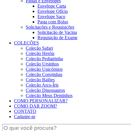
Pastas e Envelopes
Envelope Carta
Envelope Ofício
Envelope Saco
Pasta com Bolso
Solicitações e Requisições
Solicitação de Vacina
Requisição de Exame
COLEÇÕES
Coleção Safari
Coleção Heróis
Coleção Pediatrinha
Coleção Ursinhos
Coleção Unicórnios
Coleção Corujinhas
Coleção Balões
Coleção Arco-Íris
Coleção Dinossauros
Coleção Meus Dentinhos
COMO PERSONALIZAR?
COMO DAR ZOOM?
CONTATO
Cadastre-se