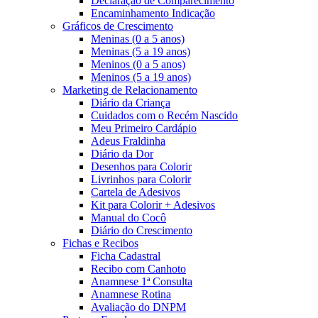
Declaração de Comparecimento
Encaminhamento Indicação
Gráficos de Crescimento
Meninas (0 a 5 anos)
Meninas (5 a 19 anos)
Meninos (0 a 5 anos)
Meninos (5 a 19 anos)
Marketing de Relacionamento
Diário da Criança
Cuidados com o Recém Nascido
Meu Primeiro Cardápio
Adeus Fraldinha
Diário da Dor
Desenhos para Colorir
Livrinhos para Colorir
Cartela de Adesivos
Kit para Colorir + Adesivos
Manual do Cocô
Diário do Crescimento
Fichas e Recibos
Ficha Cadastral
Recibo com Canhoto
Anamnese 1ª Consulta
Anamnese Rotina
Avaliação do DNPM