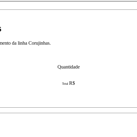
s
mento da linha Corujinhas.
Quantidade
R$
Total