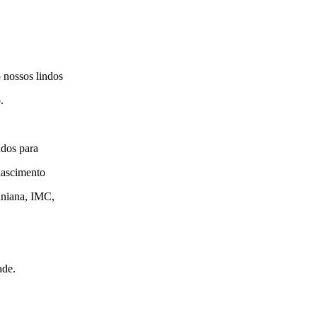
 nossos lindos
.
ados para
nascimento
raniana, IMC,
ade.
.