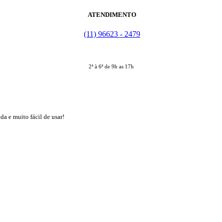
ATENDIMENTO
(11) 96623 - 2479
2ª à 6ª de 9h as 17h
da e muito fácil de usar!