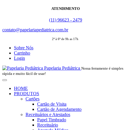
ATENDIMENTO
(11) 96623 - 2479
contato@papelariapediatrica.com.br
2ª à 6ª de 9h as 17h
Sobre Nós
Carrinho
Login
Papelaria Pediátrica
Nossa ferramente é simples
rápida e muito fácil de usar!
HOME
PRODUTOS
Cartões
Cartão de Visita
Cartão de Agendamento
Receituários e Atestados
Papel Timbrado
Receituário