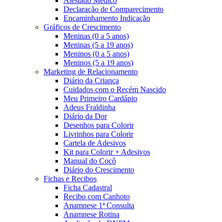
Atestado Médico
Declaração de Comparecimento
Encaminhamento Indicação
Gráficos de Crescimento
Meninas (0 a 5 anos)
Meninas (5 a 19 anos)
Meninos (0 a 5 anos)
Meninos (5 a 19 anos)
Marketing de Relacionamento
Diário da Criança
Cuidados com o Recém Nascido
Meu Primeiro Cardápio
Adeus Fraldinha
Diário da Dor
Desenhos para Colorir
Livrinhos para Colorir
Cartela de Adesivos
Kit para Colorir + Adesivos
Manual do Cocô
Diário do Crescimento
Fichas e Recibos
Ficha Cadastral
Recibo com Canhoto
Anamnese 1ª Consulta
Anamnese Rotina