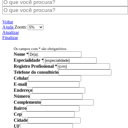
Voltar
Ajuda
Zoom:
Atualizar
Finalizar
Os campos com * são obrigatórios.
Nome
*
Especialidade
*
Registro Profissional
*
Telefone do consultório
Celular
E-mail
Endereço
Número
Complemento
Bairro
Cep
Cidade
UF