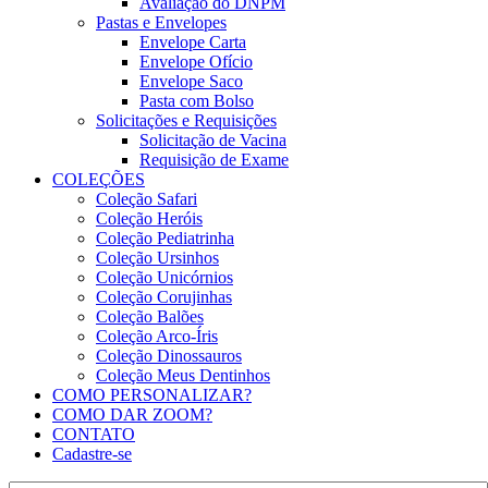
Avaliação do DNPM
Pastas e Envelopes
Envelope Carta
Envelope Ofício
Envelope Saco
Pasta com Bolso
Solicitações e Requisições
Solicitação de Vacina
Requisição de Exame
COLEÇÕES
Coleção Safari
Coleção Heróis
Coleção Pediatrinha
Coleção Ursinhos
Coleção Unicórnios
Coleção Corujinhas
Coleção Balões
Coleção Arco-Íris
Coleção Dinossauros
Coleção Meus Dentinhos
COMO PERSONALIZAR?
COMO DAR ZOOM?
CONTATO
Cadastre-se