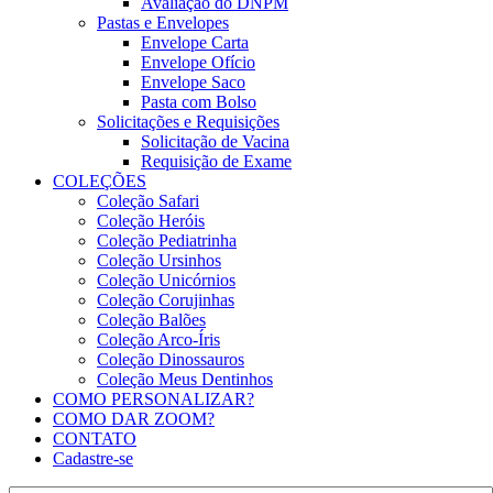
Avaliação do DNPM
Pastas e Envelopes
Envelope Carta
Envelope Ofício
Envelope Saco
Pasta com Bolso
Solicitações e Requisições
Solicitação de Vacina
Requisição de Exame
COLEÇÕES
Coleção Safari
Coleção Heróis
Coleção Pediatrinha
Coleção Ursinhos
Coleção Unicórnios
Coleção Corujinhas
Coleção Balões
Coleção Arco-Íris
Coleção Dinossauros
Coleção Meus Dentinhos
COMO PERSONALIZAR?
COMO DAR ZOOM?
CONTATO
Cadastre-se