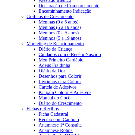
Atestado Médico
Declaração de Comparecimento
Encaminhamento Indicação
Gráficos de Crescimento
Meninas (0 a 5 anos)
Meninas (5 a 19 anos)
Meninos (0 a 5 anos)
Meninos (5 a 19 anos)
Marketing de Relacionamento
Diário da Criança
Cuidados com o Recém Nascido
Meu Primeiro Cardápio
Adeus Fraldinha
Diário da Dor
Desenhos para Colorir
Livrinhos para Colorir
Cartela de Adesivos
Kit para Colorir + Adesivos
Manual do Cocô
Diário do Crescimento
Fichas e Recibos
Ficha Cadastral
Recibo com Canhoto
Anamnese 1ª Consulta
Anamnese Rotina