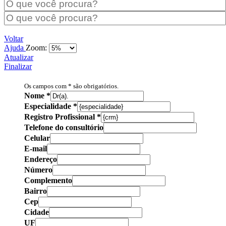
Voltar
Ajuda
Zoom:
Atualizar
Finalizar
Os campos com * são obrigatórios.
Nome
*
Especialidade
*
Registro Profissional
*
Telefone do consultório
Celular
E-mail
Endereço
Número
Complemento
Bairro
Cep
Cidade
UF