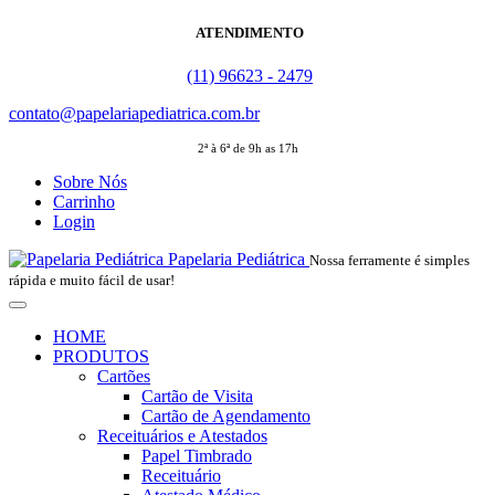
ATENDIMENTO
(11) 96623 - 2479
contato@papelariapediatrica.com.br
2ª à 6ª de 9h as 17h
Sobre Nós
Carrinho
Login
Papelaria Pediátrica
Nossa ferramente é simples
rápida e muito fácil de usar!
HOME
PRODUTOS
Cartões
Cartão de Visita
Cartão de Agendamento
Receituários e Atestados
Papel Timbrado
Receituário