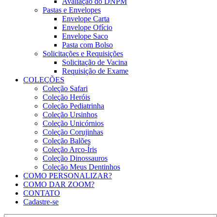
Avaliação do DNPM
Pastas e Envelopes
Envelope Carta
Envelope Ofício
Envelope Saco
Pasta com Bolso
Solicitações e Requisições
Solicitação de Vacina
Requisição de Exame
COLEÇÕES
Coleção Safari
Coleção Heróis
Coleção Pediatrinha
Coleção Ursinhos
Coleção Unicórnios
Coleção Corujinhas
Coleção Balões
Coleção Arco-Íris
Coleção Dinossauros
Coleção Meus Dentinhos
COMO PERSONALIZAR?
COMO DAR ZOOM?
CONTATO
Cadastre-se