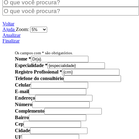
Voltar
Ajuda
Zoom:
Atualizar
Finalizar
Os campos com * são obrigatórios.
Nome
*
Especialidade
*
Registro Profissional
*
Telefone do consultório
Celular
E-mail
Endereço
Número
Complemento
Bairro
Cep
Cidade
UF