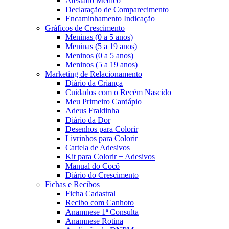
Atestado Médico
Declaração de Comparecimento
Encaminhamento Indicação
Gráficos de Crescimento
Meninas (0 a 5 anos)
Meninas (5 a 19 anos)
Meninos (0 a 5 anos)
Meninos (5 a 19 anos)
Marketing de Relacionamento
Diário da Criança
Cuidados com o Recém Nascido
Meu Primeiro Cardápio
Adeus Fraldinha
Diário da Dor
Desenhos para Colorir
Livrinhos para Colorir
Cartela de Adesivos
Kit para Colorir + Adesivos
Manual do Cocô
Diário do Crescimento
Fichas e Recibos
Ficha Cadastral
Recibo com Canhoto
Anamnese 1ª Consulta
Anamnese Rotina