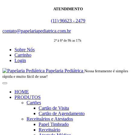
ATENDIMENTO
(11) 96623 - 2479
contato@papelariapediatrica.com.br
2ª à 6ª de 9h as 17h
Sobre Nós
Carrinho
Login
Papelaria Pediátrica
Nossa ferramente é simples
rápida e muito fácil de usar!
HOME
PRODUTOS
Cartões
Cartão de Visita
Cartão de Agendamento
Receituários e Atestados
Papel Timbrado
Receituário